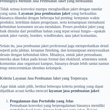
Pentingnya Memilih Jasa Pembuatan Jaket yang Berkualitas
Tidak semua konveksi mampu menghasilkan jaket dengan standar
yang sama.
Layanan jasa pembuatan jaket
yang berkualitas
biasanya ditandai dengan beberapa hal penting: ketepatan waktu
produksi, ketelitian dalam pengerjaan, serta kemampuan memahami
kebutuhan konsumen secara mendalam. Proses produksi jaket yang
baik dimulai dari pemilihan bahan yang tepat sesuai fungsi—apakah
untuk jaket varsity, bomber, windbreaker, atau jaket komunitas.
Selain itu, jasa pembuatan jaket profesional juga memperhatikan detail
seperti pola jahitan, kerapian finishing, dan kemampuan menyesuaikan
desain dengan kebutuhan klien. Misalnya, untuk jaket perusahaan,
mereka akan fokus pada kesan formal dan eksklusif, sementara untuk
komunitas atau organisasi kampus, biasanya desain lebih santai namun
tetap mencerminkan identitas kelompok.
Kriteria Layanan Jasa Pembuatan Jaket yang Terpercaya
Agar tidak salah pilih, berikut beberapa kriteria penting yang dapat
dijadikan acuan ketika mencari
layanan jasa pembuatan jaket
:
Pengalaman dan Portofolio yang Jelas
Perusahaan konveksi yang berpengalaman biasanya memiliki
portofolio hasil kerja dengan berbagai jenis jaket. Hal ini