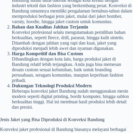
Bandung sudah lama dikenal sebagai kota kreatif dengan
industri tekstil dan fashion yang berkembang pesat. Konveksi di
Bandung umumnya memiliki pengalaman bertahun-tahun dalam
memproduksi berbagai jenis jaket, mulai dari jaket bomber,
varsity, hoodie, hingga jaket custom untuk komunitas.
Bahan dan Kualitas Jahitan Terjamin
Konveksi profesional selalu mengutamakan pemilihan bahan
berkualitas, seperti fleece, drill, parasut, hingga kulit sintetis.
Ditambah dengan jahitan yang rapi dan kuat, jaket yang
diproduksi menjadi lebih awet dan nyaman digunakan.
Harga Kompetitif dan Bisa Custom
Dibandingkan dengan kota lain, harga produksi jaket di
Bandung relatif lebih terjangkau. Anda juga bisa memesan
desain custom sesuai kebutuhan, baik untuk branding
perusahaan, seragam komunitas, maupun keperluan fashion
pribadi.
Dukungan Teknologi Produksi Modern
Beberapa konveksi jaket Bandung sudah menggunakan mesin
modern seperti digital printing, bordir komputer, hingga sablon
berkualitas tinggi. Hal ini membuat hasil produksi lebih detail
dan presisi.
Jenis Jaket yang Bisa Diproduksi di Konveksi Bandung
Konveksi jaket profesional di Bandung biasanya melayani berbagai