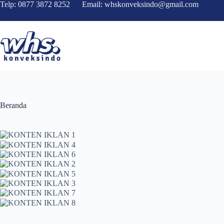
Skip
Telp: 0877 3872 8252 Email: whskonveksindo@gmail.com
to
content
Beranda